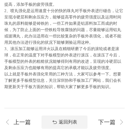
系
提高，添加手板的疲劳强度。
协
2、喷丸强化是运用速度十分的快的珠丸对手板外表进行碰击，让它
和
呈现冷硬层和剩余压应力，能够提高零件的疲劳强度以及运用时间
珠丸的原料能够是铸铁的，一些工件如果是铝原料加工而成的时
候，为了防止上面的一些铁粒导致腐蚀的问题，尽量能够运用铝丸
或玻璃丸，此办法适用在一些比较复杂的手板外表强化，或者不能
用其他办法进行强化的状况下能够测验运用这种。
3、滚压加工能够运用淬火以及在精细研磨了今后的滚轮或者是滚
球，在正常的温度下对手板模型的外表进行滚压，在滚压了今后，
手板模型的外表的粗糙状况能够得到有用的改进，呈现的冷硬层以
及剩余压应力也能够有用的提高它的承载才能以及疲劳强度。
以上就是手板外表强化常用的三种方法，大家可以参考一下。想要
了解更多手板模型信息，关注深圳协和手板加工厂网站，我们会长
期更新关于手板方面的知识，帮助大家了解更多手板的知识。
上一篇
下一篇
返回列表