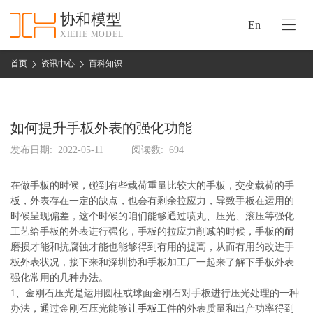
协和模型
En
XIEHE MODEL
协
和
首页
资讯中心
百科知识
首
手
页
板
模
如何提升手板外表的强化功能
资
型
质
发布日期:
2022-05-11
阅读数:
694
认
加
证
工
在做手板的时候，碰到有些载荷重量比较大的手板，交变载荷的手
板，外表存在一定的缺点，也会有剩余拉应力，导致手板在运用的
实
保
时候呈现偏差，这个时候的咱们能够通过喷丸、压光、滚压等强化
力
密
工艺给手板的外表进行强化，手板的拉应力削减的时候，手板的耐
措
磨损才能和抗腐蚀才能也能够得到有用的提高，从而有用的改进手
关
施
板外表状况，接下来和深圳协和手板加工厂一起来了解下手板外表
于
强化常用的几种办法。
协
1、金刚石压光是运用圆柱或球面金刚石对手板进行压光处理的一种
联
和
办法，通过金刚石压光能够让
手板
工件的外表质量和出产功率得到