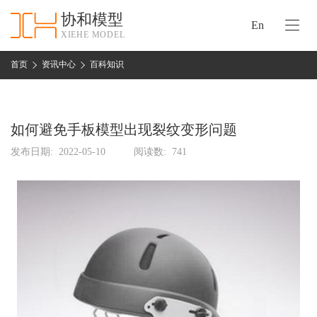
协和模型
En
XIEHE MODEL
协
和
首页
资讯中心
百科知识
首
手
页
板
模
如何避免手板模型出现裂纹变形问题
资
型
质
发布日期:
2022-05-10
阅读数:
741
认
加
证
工
实
保
力
密
措
关
施
于
协
联
和