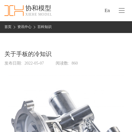
协和模型
En
XIEHE MODEL
协
和
首页
资讯中心
百科知识
首
手
页
板
模
关于手板的冷知识
资
型
质
发布日期:
2022-05-07
阅读数:
860
认
加
证
工
实
保
力
密
措
关
施
于
协
联
和