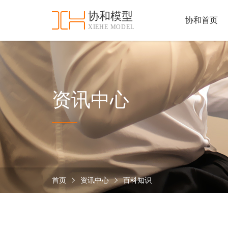
协和模型
协和首页
XIEHE MODEL
协
和
首
手
页
板
模
资
资讯中心
型
质
认
加
证
工
实
保
力
密
措
首页
资讯中心
百科知识
关
施
于
协
联
和