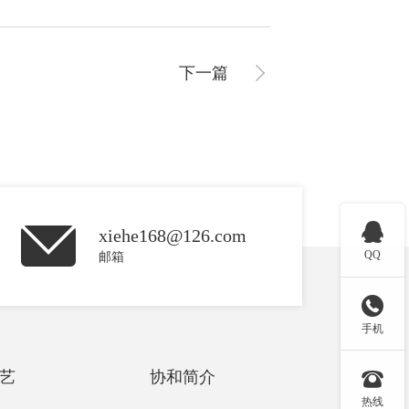
下一篇

xiehe168@126.com
QQ
邮箱

手机
艺
协和简介

热线