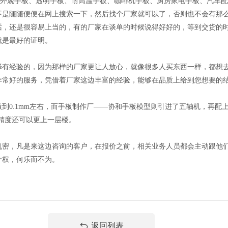
、外观手板、透明手板、耐高温手板、咖啡机手板、厨房家电手板、汽车
不是随随便便在网上搜索一下，然后找个厂家就可以了，否则也不会有那
话，还是很容易上当的，有的厂家在谈单的时候说得好好的，等到交货的
就是最好的证明。
择有经验的，因为那样的厂家更让人放心，就像很多人买东西一样，都想
非常好的服务，凭借着厂家这边丰富的经验，能够在品质上给到您想要的
到0.1mm左右，而手板制作厂——协和手板模型则引进了五轴机，再配上
个精度还可以更上一层楼。
机密，凡是来这边咨询的客户，在报价之前，相关业务人员都会主动跟他
产权，何乐而不为。
返回列表