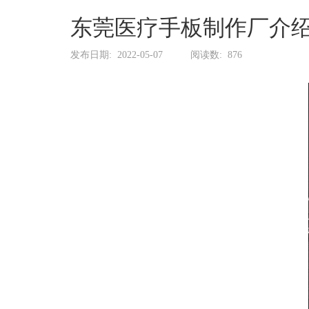
系
协
东莞医疗手板制作厂介
和
发布日期:
2022-05-07
阅读数:
876