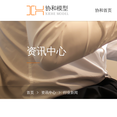
协和模型
协和首页
XIEHE MODEL
协
和
首
手
页
板
模
资
资讯中心
型
质
认
加
证
工
实
保
力
密
措
首页
资讯中心
行业新闻
关
施
于
协
联
和