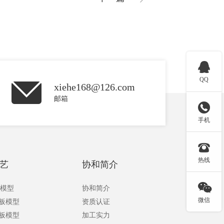

QQ
xiehe168@126.com
邮箱

手机

热线
艺
协和简介

板模型
协和简介
微信
手板模型
资质认证
手板模型
加工实力