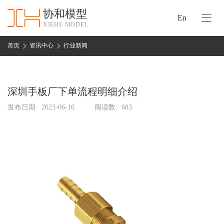
协和模型
En
XIEHE MODEL
协
和
首页
资讯中心
行业新闻
首
手
页
板
模
深圳手板厂下单流程明细介绍
资
型
质
发布日期:
2023-06-16
阅读数:
683
认
加
证
工
实
保
力
密
措
关
施
于
协
联
和