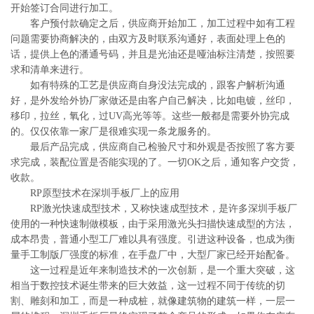
开始签订合同进行加工。
客户预付款确定之后，供应商开始加工，加工过程中如有工程
问题需要协商解决的，由双方及时联系沟通好，表面处理上色的
话，提供上色的潘通号码，并且是光油还是哑油标注清楚，按照要
求和清单来进行。
如有特殊的工艺是供应商自身没法完成的，跟客户解析沟通
好，是外发给外协厂家做还是由客户自己解决，比如电镀，丝印，
移印，拉丝，氧化，过UV高光等等。这些一般都是需要外协完成
的。仅仅依靠一家厂是很难实现一条龙服务的。
最后产品完成，供应商自己检验尺寸和外观是否按照了客方要
求完成，装配位置是否能实现的了。一切OK之后，通知客户交货，
收款。
RP原型技术在深圳手板厂上的应用
RP激光快速成型技术，又称快速成型技术，是许多深圳手板厂
使用的一种快速制做模板，由于采用激光头扫描快速成型的方法，
成本昂贵，普通小型工厂难以具有强度。引进这种设备，也成为衡
量手工制版厂强度的标准，在手盘厂中，大型厂家已经开始配备。
这一过程是近年来制造技术的一次创新，是一个重大突破，这
相当于数控技术诞生带来的巨大效益，这一过程不同于传统的切
割、雕刻和加工，而是一种成桩，就像建筑物的建筑一样，一层一