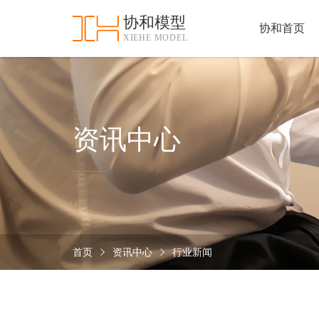
协和模型
协和首页
XIEHE MODEL
协
和
首
手
页
板
模
资
资讯中心
型
质
认
加
证
工
实
保
力
密
措
首页
资讯中心
行业新闻
关
施
于
协
联
和