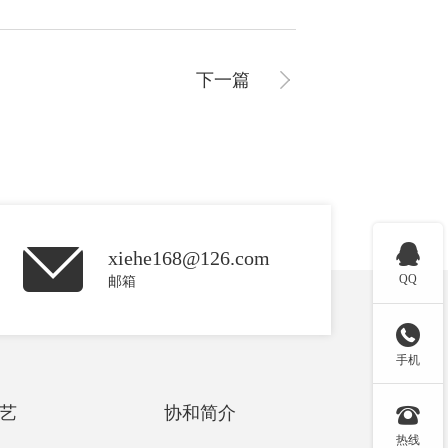
下一篇

xiehe168@126.com
QQ
邮箱

手机
艺
协和简介

热线