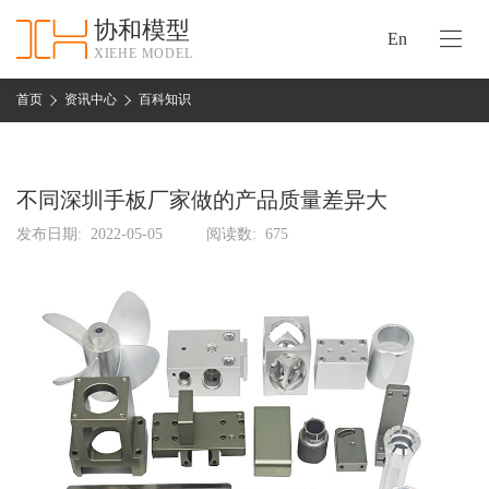
协和模型
En
XIEHE MODEL
协
和
首页
资讯中心
百科知识
首
手
页
板
模
不同深圳手板厂家做的产品质量差异大
资
型
质
发布日期:
2022-05-05
阅读数:
675
认
加
证
工
实
保
力
密
措
关
施
于
协
联
和