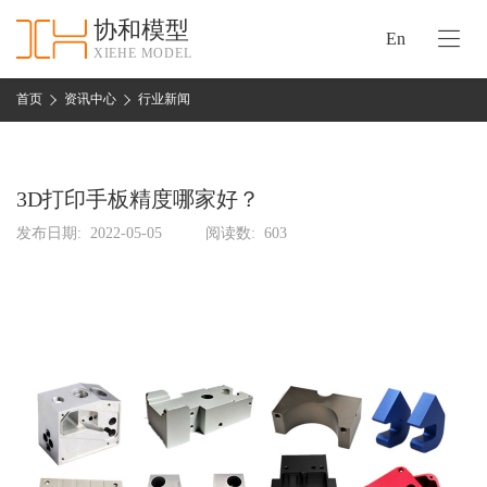
协和模型
En
XIEHE MODEL
协
和
首页
资讯中心
行业新闻
首
手
页
板
模
3D打印手板精度哪家好？
资
型
质
发布日期:
2022-05-05
阅读数:
603
认
加
证
工
实
保
力
密
措
关
施
于
协
联
和