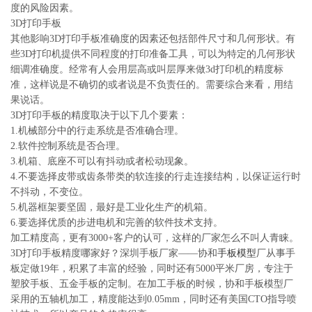
度的风险因素。
3D打印手板
其他影响3D打印手板准确度的因素还包括部件尺寸和几何形状。有
些3D打印机提供不同程度的打印准备工具，可以为特定的几何形状
细调准确度。经常有人会用层高或叫层厚来做3d打印机的精度标
准，这样说是不确切的或者说是不负责任的。需要综合来看，用结
果说话。
3D打印手板的精度取决于以下几个要素：
1.机械部分中的行走系统是否准确合理。
2.软件控制系统是否合理。
3.机箱、底座不可以有抖动或者松动现象。
4.不要选择皮带或齿条带类的软连接的行走连接结构，以保证运行时
不抖动，不变位。
5.机器框架要坚固，最好是工业化生产的机箱。
6.要选择优质的步进电机和完善的软件技术支持。
加工精度高，更有3000+客户的认可，这样的厂家怎么不叫人青睐。
3D打印手板精度哪家好？深圳手板厂家——协和
手板模型
厂从事手
板定做19年，积累了丰富的经验，同时还有5000平米厂房，专注于
塑胶手板、五金手板的定制。在加工手板的时候，协和手板模型厂
采用的五轴机加工，精度能达到0.05mm，同时还有美国CTO指导喷