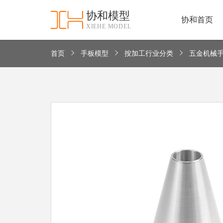
协和模型
协和首页
XIEHE MODEL
协
和
首
首页
手板模型
按加工行业分类
五金机械
手
页
板
模
资
型
质
认
加
证
工
实
保
力
密
措
关
施
于
协
联
和