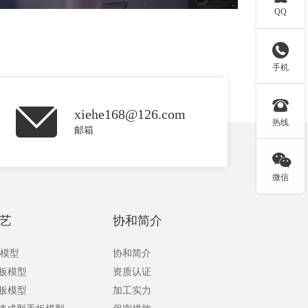
QQ

手机

xiehe168@126.com
热线
邮箱

微信
艺
协和简介
板模型
协和简介
手板模型
资质认证
手板模型
加工实力