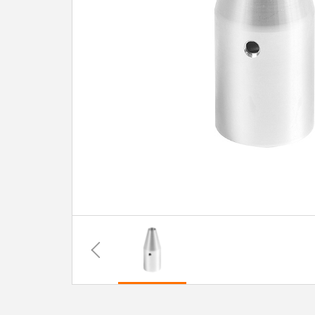
系
协
和