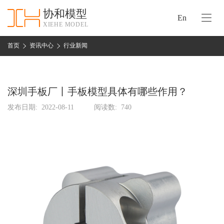
协和模型
En
XIEHE MODEL
协
和
首页
资讯中心
行业新闻
首
手
页
板
模
深圳手板厂丨手板模型具体有哪些作用？
资
型
质
发布日期:
2022-08-11
阅读数:
740
认
加
证
工
实
保
力
密
措
关
施
于
协
联
和