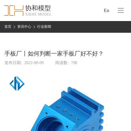
协和模型
En
XIEHE MODEL
协
和
首页
资讯中心
行业新闻
首
手
页
板
模
手板厂丨如何判断一家手板厂好不好？
资
型
质
发布日期:
2022-08-09
阅读数:
798
认
加
证
工
实
保
力
密
措
关
施
于
协
联
和