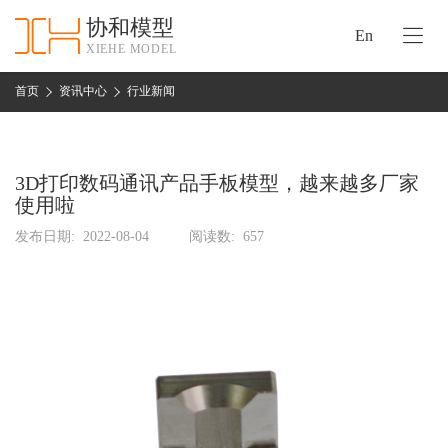
协和模型
En
XIEHE MODEL
协
和
首页
资讯中心
行业新闻
首
手
页
板
模
3D打印数码通讯产品手板模型，越来越多厂家
资
型
使用啦
质
认
发布日期:
2022-08-04
阅读数:
657
加
证
工
实
保
力
密
措
关
施
于
协
联
和