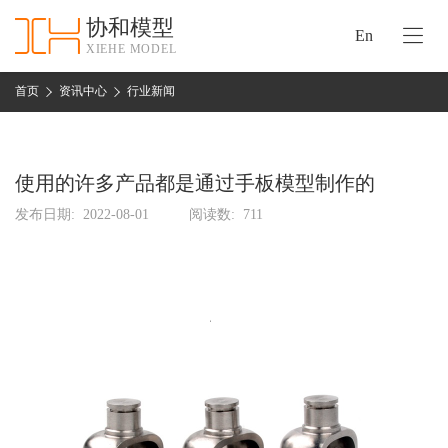
协和模型
En
XIEHE MODEL
协
和
首页
资讯中心
行业新闻
首
手
页
板
模
使用的许多产品都是通过手板模型制作的
资
型
质
发布日期:
2022-08-01
阅读数:
711
认
加
证
工
实
保
力
密
措
关
施
于
协
联
和