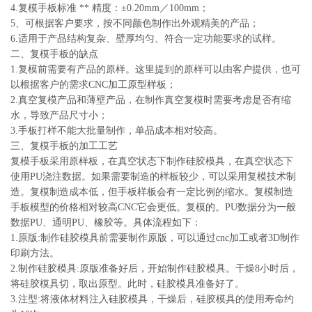
4.复模手板标准 ** 精度：±0.20mm／100mm；
5、可根据客户要求，按不同颜色制作出外观精美的产品；
6.适用于产品结构复杂、壁厚均匀、符合一定功能要求的试样。
二、复模手板的缺点
1.复模前需要有产品的原样。这里提到的原样可以由客户提供，也可
以根据客户的需求CNC加工原型样板；
2.真空复模产品和薄壁产品，在制作真空复模时需要考虑是否有缩
水，导致产品尺寸小；
3.手板打样不能大批量制作，单品成本相对较高。
三、复模手板的加工工艺
复模手板采用原样板，在真空状态下制作硅胶模具，在真空状态下
使用PU浇注数据。如果需要制造的样板较少，可以采用复模技术制
造。复模制造成本低，但手板样板会有一定比例的缩水。复模制造
手板模型的价格相对较高CNC它会更低。复模的。PU数据分为一般
数据PU、通明PU、橡胶等。具体流程如下：
1.原版:制作硅胶模具前需要制作原版，可以通过cnc加工或者3D制作
印刷方法。
2.制作硅胶模具:原版准备好后，开始制作硅胶模具。干燥8小时后，
将硅胶模具切，取出原型。此时，硅胶模具准备好了。
3.注型:将液体材料注入硅胶模具，干燥后，硅胶模具的使用寿命约