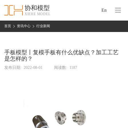
协和模型
En
XIEHE MODEL
协
和
首页
资讯中心
行业新闻
首
手
页
板
模
手板模型丨复模手板有什么优缺点？加工工艺
资
型
是怎样的？
质
认
发布日期:
2022-08-01
阅读数:
1187
加
证
工
实
保
力
密
措
关
施
于
协
联
和