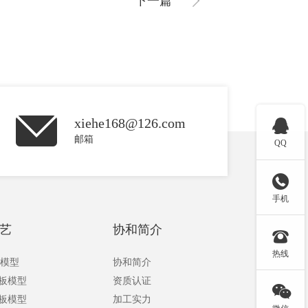
下一篇
xiehe168@126.com

邮箱
QQ

手机
艺
协和简介

热线
板模型
协和简介
手板模型
资质认证

手板模型
加工实力