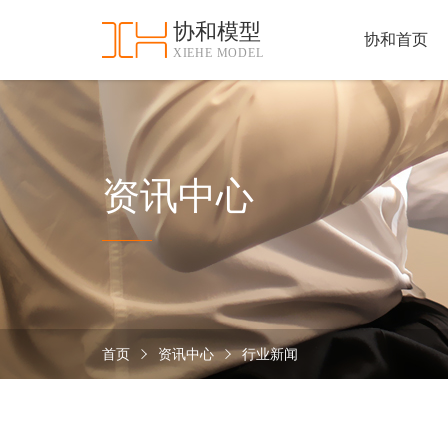
协和模型
协和首页
XIEHE MODEL
协
和
首
手
页
板
模
资
资讯中心
型
质
认
加
证
工
实
保
力
密
措
首页
资讯中心
行业新闻
关
施
于
协
联
和