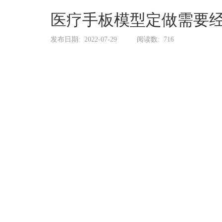
系
协
医疗手板模型定做需要经
和
发布日期:
2022-07-29
阅读数:
716